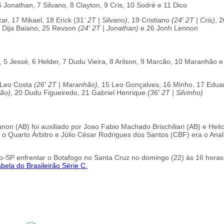
 6 Jonathan, 7 Silvano, 8 Clayton, 9 Cris, 10 Sodré e 11 Dico
ar, 17 Mikael, 18 Erick (31
‘ 2T | Silvano)
, 19 Cristiano
(24′ 2T | Cris)
, 2
3 Dija Baiano, 25 Revson
(24′ 2T | Jonathan)
e 26 Jonh Lennon
, 5 Jessé, 6 Helder, 7 Dudu Vieira, 8 Arilson, 9 Marcão, 10 Maranhão e
4 Leo Costa
(26′ 2T | Maranhão)
, 15 Leo Gonçalves, 16 Minho, 17 Edua
cão)
, 20 Dudu Figueiredo, 21 Gabriel Henrique
(36′ 2T | Silvinho)
on (AB) foi auxiliado por Joao Fabio Machado Brischiliari (AB) e Heit
 o Quarto Árbitro e Júlio César Rodrigues dos Santos (CBF) era o Anal
to-SP enfrentar o Botafogo no Santa Cruz no domingo (22) às 16 horas
abela do Brasileirão Série C.