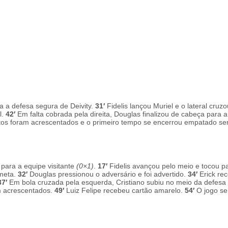
ra a defesa segura de Deivity.
31′
Fidelis lançou Muriel e o lateral cruz
l.
42′
Em falta cobrada pela direita, Douglas finalizou de cabeça para a
tos foram acrescentados e o primeiro tempo se encerrou empatado s
para a equipe visitante
(0×1)
.
17′
Fidelis avançou pelo meio e tocou p
meta.
32′
Douglas pressionou o adversário e foi advertido.
34′
Erick re
7′
Em bola cruzada pela esquerda, Cristiano subiu no meio da defesa
 acrescentados.
49′
Luiz Felipe recebeu cartão amarelo.
54′
O jogo se