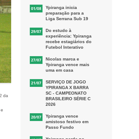
Ypiranga inicia
01/08
preparação para a
Liga Serrana Sub 19
Do estudo à
29/07
experiência: Ypiranga
recebe estagiários do
Futebol Interativo
Nicolas marca e
27/07
Ypiranga vence mais
uma em casa
SERVIÇO DE JOGO
21/07
YPIRANGA X BARRA
SC - CAMPEONATO
2 da
BRASILEIRO SÉRIE C
2026
e
Ypiranga vence
20/07
amistoso festivo em
Passo Fundo