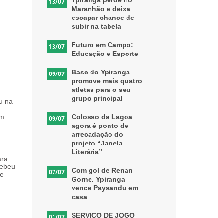
Ypiranga perde no
13/07
Maranhão e deixa
escapar chance de
subir na tabela
Futuro em Campo:
13/07
Educação e Esporte
Base do Ypiranga
09/07
promove mais quatro
atletas para o seu
grupo principal
ou na
Colosso da Lagoa
em
09/07
agora é ponto de
arrecadação do
projeto “Janela
Literária”
ara
cebeu
Com gol de Renan
07/07
 e
Gorne, Ypiranga
vence Paysandu em
casa
SERVIÇO DE JOGO
01/07