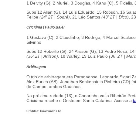
1 Deivity (G), 2 Muriel, 3 Douglas, 4 Kanu (C), 5 Fidelis,
Subs 12 Allan (G), 14 Luís Eduardo, 15 Robson, 16 Salaz
Felipe
(24′ 2T | Sodré)
, 21 Léo Santos
(43′ 2T | Dico)
, 2
Criciúma
| Paulo Baier
1 Gustavo (C), 2 Claudinho, 3 Rodrigo, 4 Marcel Scalese
Silvinho
Subs 12 Roberto (G), 24 Alisson (G), 13 Pedro Rosa, 1
(36′ 2T | Arilson)
, 18 Warley, 19 Luiz Paulo
(36′ 2T | Mar
Arbitragem
O trio de arbitragem era Paranaense, Leonardo Sigari Zan
Alex Eurich (AB). Jonathan Benkenstein Pinheiro (CD) foi
de Campo, ambos Gaúchos.
Na próxima rodada (13), o Canarinho vai a Ribeirão Pre
Criciúma recebe o Oeste em Santa Catarina. Acesse a
t
Créditos: Giramundos.br