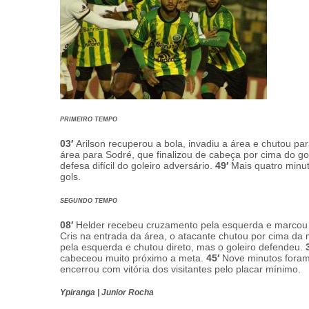
PRIMEIRO TEMPO
03′
Arilson recuperou a bola, invadiu a área e chutou pa
área para Sodré, que finalizou de cabeça por cima do go
defesa difícil do goleiro adversário.
49′
Mais quatro minu
gols.
SEGUNDO TEMPO
08′
Helder recebeu cruzamento pela esquerda e marcou 
Cris na entrada da área, o atacante chutou por cima da 
pela esquerda e chutou direto, mas o goleiro defendeu.
3
cabeceou muito próximo a meta.
45′
Nove minutos foram
encerrou com vitória dos visitantes pelo placar mínimo.
Ypiranga
| Junior Rocha