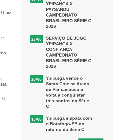
YPIRANGA X
PAYSANDU -
0 Luiz
CAMPEONATO
BRASILEIRO SÉRIE C
2026
SERVIÇO DE JOGO
 11
23/06
YPIRANGA X
CONFIANÇA -
rdo
CAMPEONATO
BRASILEIRO SÉRIE C
2026
Ypiranga vence o
20/06
or
Santa Cruz na Arena
ista
de Pernambuco e
volta a conquistar
. O
três pontos na Série
C
Ypiranga empata com
15/06
o Botafogo-PB no
retorno da Série C