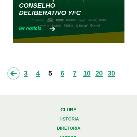
CONSELHO
DELIBERATIVO YFC
3
4
5
6
7
10
20
30
CLUBE
HISTÓRIA
DIRETORIA