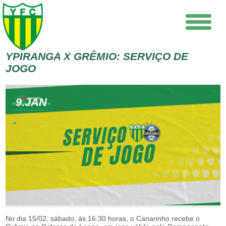
YPIRANGA X GRÊMIO: SERVIÇO DE
JOGO
9.JAN
No dia 15/02, sábado, às 16:30 horas, o Canarinho recebe o