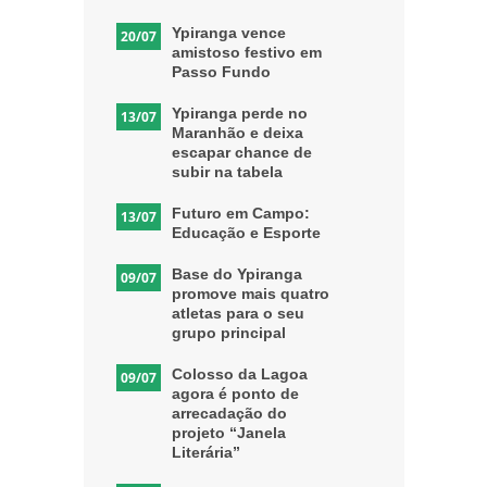
Ypiranga vence
20/07
amistoso festivo em
Passo Fundo
Ypiranga perde no
13/07
Maranhão e deixa
escapar chance de
subir na tabela
Futuro em Campo:
13/07
Educação e Esporte
Base do Ypiranga
09/07
promove mais quatro
atletas para o seu
grupo principal
Colosso da Lagoa
09/07
agora é ponto de
arrecadação do
projeto “Janela
Literária”