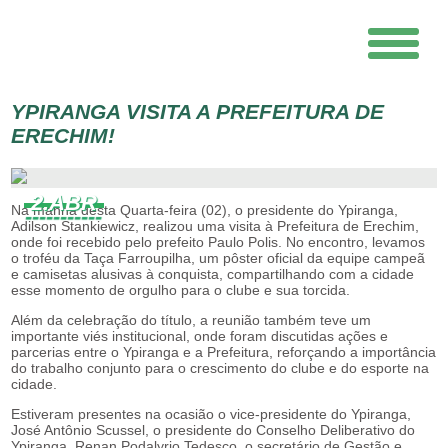
YPIRANGA VISITA A PREFEITURA DE
ERECHIM!
2.ABR
Na manhã desta Quarta-feira (02), o presidente do Ypiranga,
Adilson Stankiewicz, realizou uma visita à Prefeitura de Erechim,
onde foi recebido pelo prefeito Paulo Polis. No encontro, levamos
o troféu da Taça Farroupilha, um pôster oficial da equipe campeã
e camisetas alusivas à conquista, compartilhando com a cidade
esse momento de orgulho para o clube e sua torcida.
Além da celebração do título, a reunião também teve um
importante viés institucional, onde foram discutidas ações e
parcerias entre o Ypiranga e a Prefeitura, reforçando a importância
do trabalho conjunto para o crescimento do clube e do esporte na
cidade.
Estiveram presentes na ocasião o vice-presidente do Ypiranga,
José Antônio Scussel, o presidente do Conselho Deliberativo do
Ypiranga, Renan Podalyrio Tedesco, o secretário de Gestão e