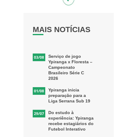
MAIS NOTÍCIAS
Serviço de jogo
03/08
Ypiranga x Floresta –
Campeonato
Brasileiro Série C
2026
Ypiranga inicia
01/08
preparação para a
Liga Serrana Sub 19
Do estudo à
29/07
experiência: Ypiranga
recebe estagiários do
Futebol Interativo