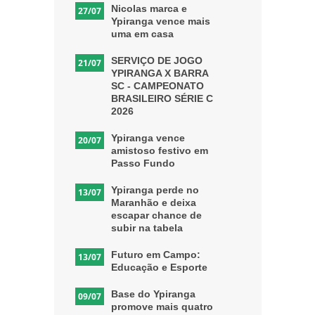
Nicolas marca e
27/07
Ypiranga vence mais
uma em casa
SERVIÇO DE JOGO
21/07
YPIRANGA X BARRA
SC - CAMPEONATO
BRASILEIRO SÉRIE C
2026
Ypiranga vence
20/07
amistoso festivo em
Passo Fundo
Ypiranga perde no
13/07
Maranhão e deixa
escapar chance de
subir na tabela
Futuro em Campo:
13/07
Educação e Esporte
Base do Ypiranga
09/07
promove mais quatro