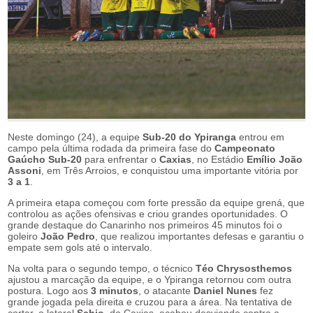
Neste domingo (24), a equipe
Sub-20 do Ypiranga
entrou em
campo pela última rodada da primeira fase do
Campeonato
Gaúcho Sub-20
para enfrentar o
Caxias
, no Estádio
Emílio João
Assoni
, em Três Arroios, e conquistou uma importante vitória por
3 a 1
.
A primeira etapa começou com forte pressão da equipe grená, que
controlou as ações ofensivas e criou grandes oportunidades. O
grande destaque do Canarinho nos primeiros 45 minutos foi o
goleiro
João Pedro
, que realizou importantes defesas e garantiu o
empate sem gols até o intervalo.
Na volta para o segundo tempo, o técnico
Téo Chrysosthemos
ajustou a marcação da equipe, e o Ypiranga retornou com outra
postura. Logo aos
3 minutos
, o atacante
Daniel Nunes
fez
grande jogada pela direita e cruzou para a área. Na tentativa de
cortar, o lateral
Schio
, do Caxias, acabou desviando contra a