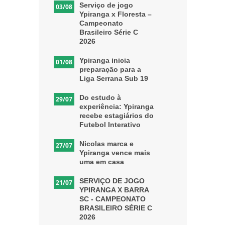
Serviço de jogo
03/08
Ypiranga x Floresta –
Campeonato
Brasileiro Série C
2026
Ypiranga inicia
01/08
preparação para a
Liga Serrana Sub 19
Do estudo à
29/07
experiência: Ypiranga
recebe estagiários do
Futebol Interativo
Nicolas marca e
27/07
Ypiranga vence mais
uma em casa
SERVIÇO DE JOGO
21/07
YPIRANGA X BARRA
SC - CAMPEONATO
BRASILEIRO SÉRIE C
2026