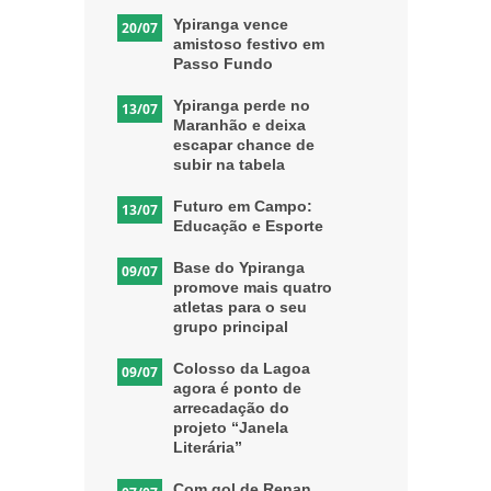
Ypiranga vence
20/07
amistoso festivo em
Passo Fundo
Ypiranga perde no
13/07
Maranhão e deixa
escapar chance de
subir na tabela
Futuro em Campo:
13/07
Educação e Esporte
Base do Ypiranga
09/07
promove mais quatro
atletas para o seu
grupo principal
Colosso da Lagoa
09/07
agora é ponto de
arrecadação do
projeto “Janela
Literária”
Com gol de Renan