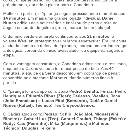
própria meta, abrindo o placar para o Canarinho.
Melhor na partida, o Ypiranga seguiu pressionando e ampliou aos
14 minutos
. Em mais uma grande jogada individual,
Daniel
Nunes
driblou dois adversários e finalizou de perna direita no
ângulo esquerdo do goleiro grená, marcando um belo gol.
O domínio verde e amarelo continuou e, aos
21 minutos
, o
volante
Wesllen
protagonizou um lance espetacular. Em um chute
ainda do campo de defesa do Ypiranga, marcou um verdadeiro gol
antológico, coroando o início avassalador da equipe na segunda
etapa.
Com a vantagem construída, o Canarinho administrou o resultado,
enquanto o Caxias voltou a ter maior posse de bola. Aos
44
minutos
, a equipe da Serra descontou em cobrança de pênalti
convertida pelo atacante
Matheus
, dando números finais à
partida.
O Ypiranga foi a campo com:
João Pedro; Benatti, Ferraz, Pedro
Henrique e Eduardo Ribas (Ziger); Carlesso, Wesllen, Joca
(João Francisco) e Lucas Pitol (Bernardo); Dadá e Daniel
Nunes (Rafael). Técnico: Téo Chrysosthemos.
O Caxias atuou com:
Pedrão; Schio, João Mol, Miguel (Vini
Ribeiro) e Gabriel Luz (Téo); Gabriel Goulart, Thiago (Ecker) e
Rudy; Kaio (Pedrinho), Mika (Marquinhos) e Matheus.
Técnico: Douglas Teixeira.