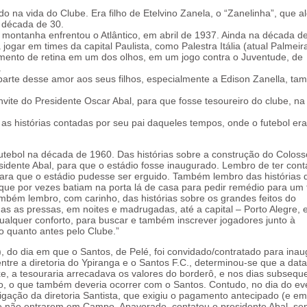
 na vida do Clube. Era filho de Etelvino Zanela, o “Zanelinha”, que a
 década de 30.
da montanha enfrentou o Atlântico, em abril de 1937. Ainda na década d
ogar em times da capital Paulista, como Palestra Itália (atual Palmeir
amento de retina em um dos olhos, em um jogo contra o Juventude, de
.
parte desse amor aos seus filhos, especialmente a Edison Zanella, t
nvite do Presidente Oscar Abal, para que fosse tesoureiro do clube, na
as histórias contadas por seu pai daqueles tempos, onde o futebol era 
utebol na década de 1960. Das histórias sobre a construção do Coloss
sidente Abal, para que o estádio fosse inaugurado. Lembro de ter con
para que o estádio pudesse ser erguido. Também lembro das histórias 
que por vezes batiam na porta lá de casa para pedir remédio para um f
mbém lembro, com carinho, das histórias sobre os grandes feitos do
s as pressas, em noites e madrugadas, até a capital – Porto Alegre,
lquer conforto, para buscar e também inscrever jogadores junto à
 quanto antes pelo Clube.”
), do dia em que o Santos, de Pelé, foi convidado/contratado para inau
ntre a diretoria do Ypiranga e o Santos F.C., determinou-se que a dat
e, a tesouraria arrecadava os valores do borderô, e nos dias subsequ
o, o que também deveria ocorrer com o Santos. Contudo, no dia do ev
ligação da diretoria Santista, que exigiu o pagamento antecipado (e em
e não entrarem em Campo. Apavorado, contatou o presidente Abal, se