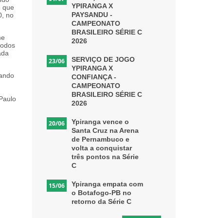
YPIRANGA X
o que
PAYSANDU -
0, no
CAMPEONATO
BRASILEIRO SÉRIE C
me
2026
todos
ada
SERVIÇO DE JOGO
23/06
YPIRANGA X
dando
CONFIANÇA -
CAMPEONATO
BRASILEIRO SÉRIE C
 Paulo
2026
Ypiranga vence o
20/06
Santa Cruz na Arena
de Pernambuco e
volta a conquistar
três pontos na Série
C
Ypiranga empata com
15/06
o Botafogo-PB no
retorno da Série C