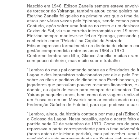
Nascido em 1946, Edison Zanella sempre esteve envolvido
de torcedor do Ypiranga, também atuou como goleiro na
Etelvino Zanella foi goleiro na primeira vez que o time 
atuou por várias vezes pelo Ypiranga, sendo cotado para j
Contudo, após sofrer uma fratura no rosto e um desloc
Caxias do Sul, viu sua carreira interrompida aos 19 anos
Etelvino sempre manteve-se fiel ao Ypiranga, passando 
conhecido como “Pelado” na Capital da Amizade.
Edison ingressou formalmente na diretoria do clube a co
gestão compreendida entre os anos 1964 a 1970.
Conforme lembra seu filho, Glauco Zanella, muitas eram 
com pouco dinheiro, mas muito suor e trabalho.
“Lembro do meu pai contando sobre as dificuldades do f
Lagoa e dos imprevistos solucionados por ele e pelo Pre
sobre as rifas e pedidos de dinheiro aos Erechinenses, 
jogadores que possuíam poucos recursos financeiros, e 
doente, ou ajuda de custo para compra de alimentos. Ta
Ypiranga naqueles anos, bem como das viagens realizada
um Fusca ou em um Maverick sem ar condicionado ou qua
Federação Gaúcha de Futebol, para que pudesse atuar o
“Lembro, ainda, da história contada por meu pai (Edison
o Colosso da Lagoa. Nesta ocasião, após o acerto feito e
partida seria 02 de setembro de 1970. Como era de prax
repassava a parte correspondente para o time adversári
(horas antes de iniciar a partida), meu pai recebeu uma 
espécie) da cota correspondente ao Santos, sob pena d