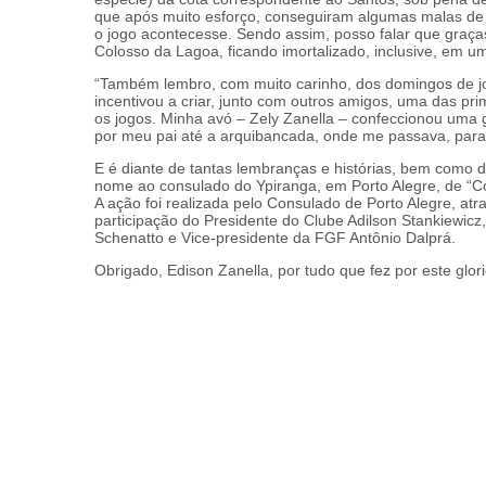
que após muito esforço, conseguiram algumas malas de 
o jogo acontecesse. Sendo assim, posso falar que graç
Colosso da Lagoa, ficando imortalizado, inclusive, em um
“Também lembro, com muito carinho, dos domingos de j
incentivou a criar, junto com outros amigos, uma das pr
os jogos. Minha avó – Zely Zanella – confeccionou uma 
por meu pai até a arquibancada, onde me passava, para 
E é diante de tantas lembranças e histórias, bem como
nome ao consulado do Ypiranga, em Porto Alegre, de “
A ação foi realizada pelo Consulado de Porto Alegre, at
participação do Presidente do Clube Adilson Stankiewic
Schenatto e Vice-presidente da FGF Antônio Dalprá.
Obrigado, Edison Zanella, por tudo que fez por este glor