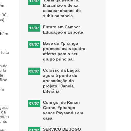
Ypiranga perde no
13/07
Maranhão e deixa
lém
escapar chance de
e 30,
subir na tabela
as).
Futuro em Campo:
13/07
Educação e Esporte
ambém
Base do Ypiranga
09/07
promove mais quatro
feito
atletas para o seu
grupo principal
o da
Colosso da Lagoa
tado
09/07
de
agora é ponto de
ilho
arrecadação do
projeto “Janela
 em
Literária”
Com gol de Renan
07/07
gurar
Gorne, Ypiranga
a da
vence Paysandu em
entes
casa
ento
SERVIÇO DE JOGO
01/07
ndo