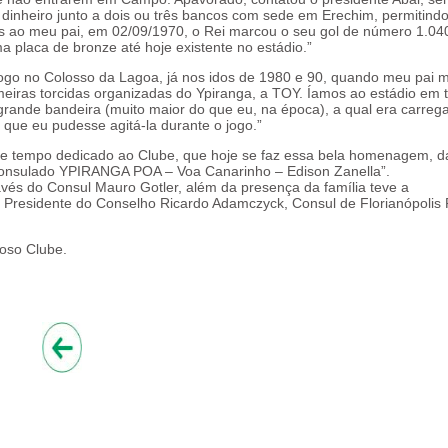
dinheiro junto a dois ou três bancos com sede em Erechim, permitind
as ao meu pai, em 02/09/1970, o Rei marcou o seu gol de número 1.04
a placa de bronze até hoje existente no estádio.”
ogo no Colosso da Lagoa, já nos idos de 1980 e 90, quando meu pai 
imeiras torcidas organizadas do Ypiranga, a TOY. Íamos ao estádio em 
grande bandeira (muito maior do que eu, na época), a qual era carreg
que eu pudesse agitá-la durante o jogo.”
 de tempo dedicado ao Clube, que hoje se faz essa bela homenagem, 
Consulado YPIRANGA POA – Voa Canarinho – Edison Zanella”.
ravés do Consul Mauro Gotler, além da presença da família teve a
z, Presidente do Conselho Ricardo Adamczyck, Consul de Florianópolis
ioso Clube.