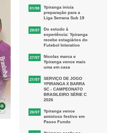
Ypiranga inicia
01/08
preparação para a
Liga Serrana Sub 19
Do estudo à
29/07
experiência: Ypiranga
recebe estagiários do
Futebol Interativo
Nicolas marca e
27/07
Ypiranga vence mais
uma em casa
SERVIÇO DE JOGO
21/07
YPIRANGA X BARRA
SC - CAMPEONATO
BRASILEIRO SÉRIE C
2026
Ypiranga vence
20/07
amistoso festivo em
Passo Fundo