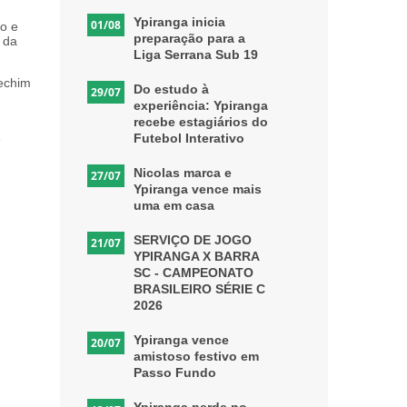
Ypiranga inicia
01/08
ão e
preparação para a
 da
Liga Serrana Sub 19
rechim
Do estudo à
29/07
m
experiência: Ypiranga
recebe estagiários do
Futebol Interativo
e
Nicolas marca e
27/07
Ypiranga vence mais
uma em casa
SERVIÇO DE JOGO
21/07
YPIRANGA X BARRA
SC - CAMPEONATO
BRASILEIRO SÉRIE C
2026
Ypiranga vence
20/07
amistoso festivo em
Passo Fundo