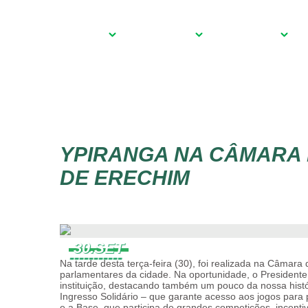
CLUBE
SÓCIOS
ELENCO
YPIRANGA NA CÂMARA
DE ERECHIM
30.SET
Na tarde desta terça-feira (30), foi realizada na Câma
parlamentares da cidade. Na oportunidade, o Presidente 
instituição, destacando também um pouco da nossa histó
Ingresso Solidário – que garante acesso aos jogos para
e a Base, que participa de grandes competições, incenti