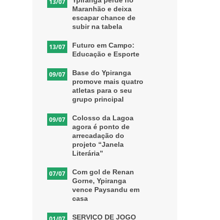
Ypiranga perde no
13/07
Maranhão e deixa
escapar chance de
subir na tabela
Futuro em Campo:
13/07
Educação e Esporte
Base do Ypiranga
09/07
promove mais quatro
atletas para o seu
grupo principal
Colosso da Lagoa
09/07
agora é ponto de
arrecadação do
projeto “Janela
Literária”
Com gol de Renan
07/07
Gorne, Ypiranga
vence Paysandu em
casa
SERVIÇO DE JOGO
01/07