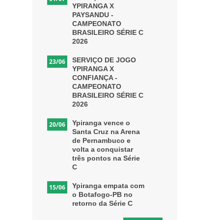
YPIRANGA X
PAYSANDU -
CAMPEONATO
BRASILEIRO SÉRIE C
2026
SERVIÇO DE JOGO
23/06
YPIRANGA X
CONFIANÇA -
CAMPEONATO
BRASILEIRO SÉRIE C
2026
Ypiranga vence o
20/06
Santa Cruz na Arena
de Pernambuco e
volta a conquistar
três pontos na Série
C
Ypiranga empata com
15/06
o Botafogo-PB no
retorno da Série C