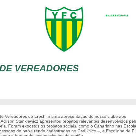
NOTÍCIAS
INGRESSOS
 DE VEREADORES
ra de Vereadores de Erechim uma apresentação do nosso clube aos
Adilson Stankiewicz apresentou projetos relevantes desenvolvidos pel
ria. Foram expostos os projetos sociais, como o Canarinho nas Escola
 pessoas de baixa renda cadastradas no CadÚnico –, a Escolinha de F
vando e formando jovens talentos da região.