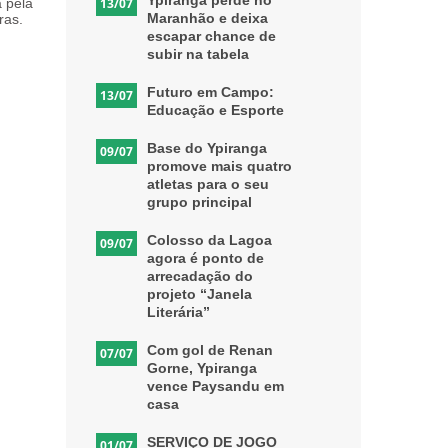
Ypiranga perde no
a pela
13/07
Maranhão e deixa
ras.
escapar chance de
subir na tabela
Futuro em Campo:
13/07
Educação e Esporte
Base do Ypiranga
09/07
promove mais quatro
atletas para o seu
grupo principal
Colosso da Lagoa
09/07
agora é ponto de
arrecadação do
projeto “Janela
Literária”
Com gol de Renan
07/07
Gorne, Ypiranga
vence Paysandu em
casa
SERVIÇO DE JOGO
01/07