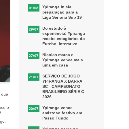
Ypiranga inicia
01/08
preparação para a
Liga Serrana Sub 19
Do estudo à
29/07
experiência: Ypiranga
recebe estagiários do
Futebol Interativo
Nicolas marca e
27/07
Ypiranga vence mais
uma em casa
SERVIÇO DE JOGO
21/07
YPIRANGA X BARRA
SC - CAMPEONATO
BRASILEIRO SÉRIE C
é que
2026
ece o
Ypiranga vence
20/07
e
amistoso festivo em
Passo Fundo
ogo.