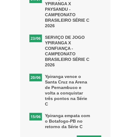
YPIRANGA X
PAYSANDU -
CAMPEONATO
BRASILEIRO SÉRIE C
2026
SERVIÇO DE JOGO
23/06
YPIRANGA X
CONFIANÇA -
CAMPEONATO
BRASILEIRO SÉRIE C
2026
Ypiranga vence o
20/06
Santa Cruz na Arena
de Pernambuco e
volta a conquistar
três pontos na Série
C
Ypiranga empata com
15/06
o Botafogo-PB no
retorno da Série C