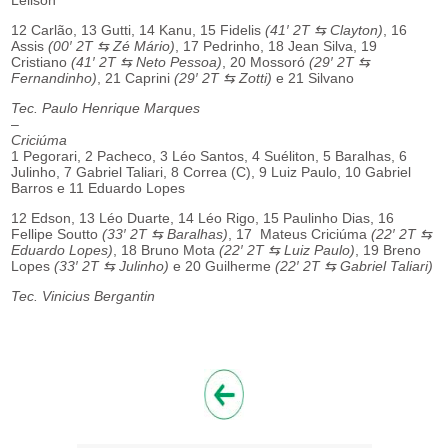
Leilson
12 Carlão, 13 Gutti, 14 Kanu, 15 Fidelis
(41′ 2T ⇆ Clayton)
, 16
Assis
(00′ 2T ⇆ Zé Mário)
, 17 Pedrinho, 18 Jean Silva, 19
Cristiano
(41′ 2T ⇆ Neto Pessoa)
, 20 Mossoró
(29′ 2T ⇆
Fernandinho)
, 21 Caprini
(29′ 2T ⇆ Zotti)
e 21 Silvano
Tec. Paulo Henrique Marques
–
Criciúma
1 Pegorari, 2 Pacheco, 3 Léo Santos, 4 Suéliton, 5 Baralhas, 6
Julinho, 7 Gabriel Taliari, 8 Correa (C), 9 Luiz Paulo, 10 Gabriel
Barros e 11 Eduardo Lopes
12 Edson, 13 Léo Duarte, 14 Léo Rigo, 15 Paulinho Dias, 16
Fellipe Soutto
(33′ 2T ⇆ Baralhas)
, 17 Mateus Criciúma
(22′ 2T ⇆
Eduardo Lopes)
, 18 Bruno Mota
(22′ 2T ⇆ Luiz Paulo)
, 19 Breno
Lopes
(33′ 2T ⇆ Julinho)
e 20 Guilherme
(22′ 2T ⇆ Gabriel Taliari)
Tec. Vinicius Bergantin