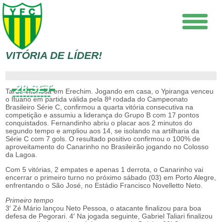
VITÓRIA DE LÍDER!
28.SET
Tarde vitoriosa em Erechim. Jogando em casa, o Ypiranga venceu
o Ituano em partida válida pela 8ª rodada do Campeonato
Brasileiro Série C, confirmou a quarta vitória consecutiva na
competição e assumiu a liderança do Grupo B com 17 pontos
conquistados. Fernandinho abriu o placar aos 2 minutos do
segundo tempo e ampliou aos 14, se isolando na artilharia da
Série C com 7 gols. O resultado positivo confirmou o 100% de
aproveitamento do Canarinho no Brasileirão jogando no Colosso
da Lagoa.
Com 5 vitórias, 2 empates e apenas 1 derrota, o Canarinho vai
encerrar o primeiro turno no próximo sábado (03) em Porto Alegre,
enfrentando o São José, no Estádio Francisco Novelletto Neto.
Primeiro tempo
3′ Zé Mário lançou Neto Pessoa, o atacante finalizou para boa
defesa de Pegorari. 4′ Na jogada seguinte, Gabriel Taliari finalizou