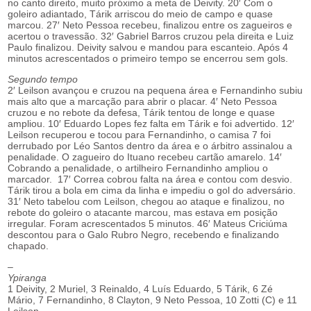
no canto direito, muito próximo a meta de Deivity. 20′ Com o
goleiro adiantado, Tárik arriscou do meio de campo e quase
marcou. 27′ Neto Pessoa recebeu, finalizou entre os zagueiros e
acertou o travessão. 32′ Gabriel Barros cruzou pela direita e Luiz
Paulo finalizou. Deivity salvou e mandou para escanteio. Após 4
minutos acrescentados o primeiro tempo se encerrou sem gols.
Segundo tempo
2′ Leilson avançou e cruzou na pequena área e Fernandinho subiu
mais alto que a marcação para abrir o placar. 4′ Neto Pessoa
cruzou e no rebote da defesa, Tárik tentou de longe e quase
ampliou. 10′ Eduardo Lopes fez falta em Tárik e foi advertido. 12′
Leilson recuperou e tocou para Fernandinho, o camisa 7 foi
derrubado por Léo Santos dentro da área e o árbitro assinalou a
penalidade. O zagueiro do Ituano recebeu cartão amarelo. 14′
Cobrando a penalidade, o artilheiro Fernandinho ampliou o
marcador. 17′ Correa cobrou falta na área e contou com desvio.
Tárik tirou a bola em cima da linha e impediu o gol do adversário.
31′ Neto tabelou com Leilson, chegou ao ataque e finalizou, no
rebote do goleiro o atacante marcou, mas estava em posição
irregular. Foram acrescentados 5 minutos. 46′ Mateus Criciúma
descontou para o Galo Rubro Negro, recebendo e finalizando
chapado.
–
Ypiranga
1 Deivity, 2 Muriel, 3 Reinaldo, 4 Luís Eduardo, 5 Tárik, 6 Zé
Mário, 7 Fernandinho, 8 Clayton, 9 Neto Pessoa, 10 Zotti (C) e 11