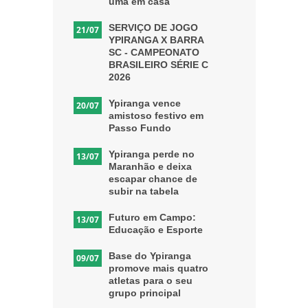
uma em casa
SERVIÇO DE JOGO
21/07
YPIRANGA X BARRA
SC - CAMPEONATO
BRASILEIRO SÉRIE C
2026
Ypiranga vence
20/07
amistoso festivo em
Passo Fundo
Ypiranga perde no
13/07
Maranhão e deixa
escapar chance de
subir na tabela
Futuro em Campo:
13/07
Educação e Esporte
Base do Ypiranga
09/07
promove mais quatro
atletas para o seu
grupo principal