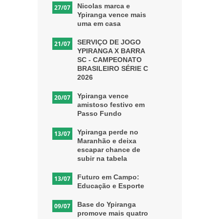
Nicolas marca e
27/07
Ypiranga vence mais
uma em casa
SERVIÇO DE JOGO
21/07
YPIRANGA X BARRA
SC - CAMPEONATO
BRASILEIRO SÉRIE C
2026
Ypiranga vence
20/07
amistoso festivo em
Passo Fundo
Ypiranga perde no
13/07
Maranhão e deixa
escapar chance de
subir na tabela
Futuro em Campo:
13/07
Educação e Esporte
Base do Ypiranga
09/07
promove mais quatro