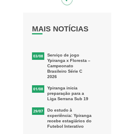
MAIS NOTÍCIAS
Serviço de jogo
03/08
Ypiranga x Floresta –
Campeonato
Brasileiro Série C
2026
Ypiranga inicia
01/08
preparação para a
Liga Serrana Sub 19
Do estudo à
29/07
experiência: Ypiranga
recebe estagiários do
Futebol Interativo