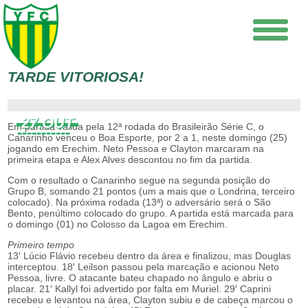
TARDE VITORIOSA!
27.OUT
Em partida válida pela 12ª rodada do Brasileirão Série C, o
Canarinho venceu o Boa Esporte, por 2 a 1, neste domingo (25)
jogando em Erechim. Neto Pessoa e Clayton marcaram na
primeira etapa e Alex Alves descontou no fim da partida.
Com o resultado o Canarinho segue na segunda posição do
Grupo B, somando 21 pontos (um a mais que o Londrina, terceiro
colocado). Na próxima rodada (13ª) o adversário será o São
Bento, penúltimo colocado do grupo. A partida está marcada para
o domingo (01) no Colosso da Lagoa em Erechim.
Primeiro tempo
13′ Lúcio Flávio recebeu dentro da área e finalizou, mas Douglas
interceptou. 18′ Leilson passou pela marcação e acionou Neto
Pessoa, livre. O atacante bateu chapado no ângulo e abriu o
placar. 21′ Kallyl foi advertido por falta em Muriel. 29′ Caprini
recebeu e levantou na área, Clayton subiu e de cabeça marcou o