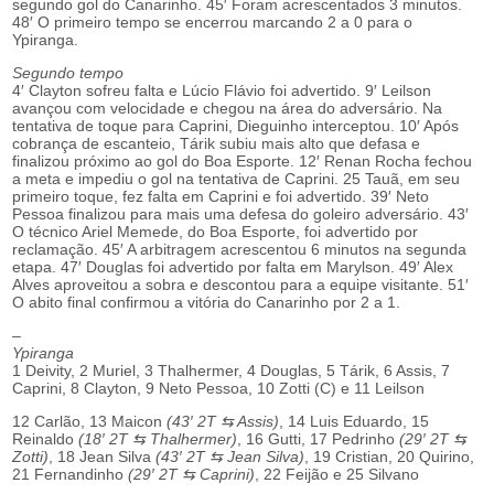
segundo gol do Canarinho. 45′ Foram acrescentados 3 minutos.
48′ O primeiro tempo se encerrou marcando 2 a 0 para o
Ypiranga.
Segundo tempo
4′ Clayton sofreu falta e Lúcio Flávio foi advertido. 9′ Leilson
avançou com velocidade e chegou na área do adversário. Na
tentativa de toque para Caprini, Dieguinho interceptou. 10′ Após
cobrança de escanteio, Tárik subiu mais alto que defasa e
finalizou próximo ao gol do Boa Esporte. 12′ Renan Rocha fechou
a meta e impediu o gol na tentativa de Caprini. 25 Tauã, em seu
primeiro toque, fez falta em Caprini e foi advertido. 39′ Neto
Pessoa finalizou para mais uma defesa do goleiro adversário. 43′
O técnico Ariel Memede, do Boa Esporte, foi advertido por
reclamação. 45′ A arbitragem acrescentou 6 minutos na segunda
etapa. 47′ Douglas foi advertido por falta em Marylson. 49′ Alex
Alves aproveitou a sobra e descontou para a equipe visitante. 51′
O abito final confirmou a vitória do Canarinho por 2 a 1.
–
Ypiranga
1 Deivity, 2 Muriel, 3 Thalhermer, 4 Douglas, 5 Tárik, 6 Assis, 7
Caprini, 8 Clayton, 9 Neto Pessoa, 10 Zotti (C) e 11 Leilson
12 Carlão, 13 Maicon
(43′ 2T ⇆ Assis)
, 14 Luis Eduardo, 15
Reinaldo
(18′ 2T ⇆ Thalhermer)
, 16 Gutti, 17 Pedrinho
(29′ 2T ⇆
Zotti)
, 18 Jean Silva
(43′ 2T ⇆ Jean Silva)
, 19 Cristian, 20 Quirino,
21 Fernandinho
(29′ 2T ⇆ Caprini)
, 22 Feijão e 25 Silvano