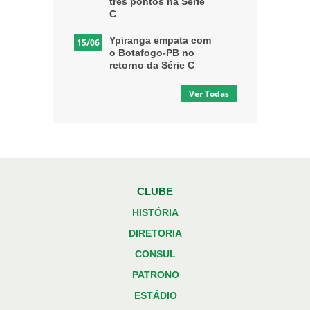
três pontos na Série
C
Ypiranga empata com
15/06
o Botafogo-PB no
retorno da Série C
Ver Todas
CLUBE
HISTÓRIA
DIRETORIA
CONSUL
PATRONO
ESTÁDIO