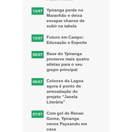
Ypiranga perde no
13/07
Maranhão e deixa
escapar chance de
subir na tabela
Futuro em Campo:
13/07
Educação e Esporte
Base do Ypiranga
09/07
promove mais quatro
atletas para o seu
grupo principal
Colosso da Lagoa
09/07
agora é ponto de
arrecadação do
projeto “Janela
Literária”
Com gol de Renan
07/07
Gorne, Ypiranga
vence Paysandu em
casa