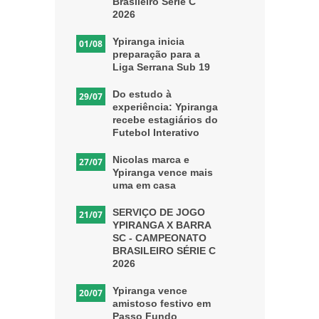
Brasileiro Série C
2026
Ypiranga inicia
01/08
preparação para a
Liga Serrana Sub 19
Do estudo à
29/07
experiência: Ypiranga
recebe estagiários do
Futebol Interativo
Nicolas marca e
27/07
Ypiranga vence mais
uma em casa
SERVIÇO DE JOGO
21/07
YPIRANGA X BARRA
SC - CAMPEONATO
BRASILEIRO SÉRIE C
2026
Ypiranga vence
20/07
amistoso festivo em
Passo Fundo