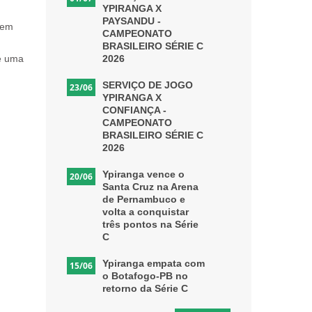
YPIRANGA X
PAYSANDU -
 em
CAMPEONATO
BRASILEIRO SÉRIE C
 e uma
2026
SERVIÇO DE JOGO
23/06
YPIRANGA X
CONFIANÇA -
CAMPEONATO
BRASILEIRO SÉRIE C
2026
Ypiranga vence o
20/06
Santa Cruz na Arena
de Pernambuco e
volta a conquistar
três pontos na Série
C
Ypiranga empata com
15/06
o Botafogo-PB no
retorno da Série C