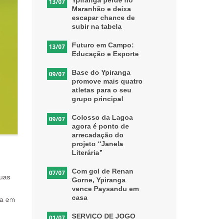
Ypiranga perde no
13/07
Maranhão e deixa
escapar chance de
subir na tabela
Futuro em Campo:
13/07
Educação e Esporte
Base do Ypiranga
09/07
promove mais quatro
atletas para o seu
grupo principal
Colosso da Lagoa
09/07
agora é ponto de
arrecadação do
projeto “Janela
Literária”
Com gol de Renan
07/07
Duas
Gorne, Ypiranga
vence Paysandu em
casa
za em
SERVIÇO DE JOGO
01/07