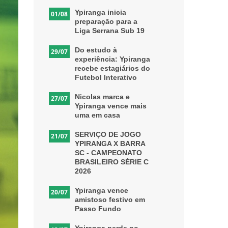
Ypiranga inicia
01/08
preparação para a
Liga Serrana Sub 19
Do estudo à
29/07
experiência: Ypiranga
recebe estagiários do
Futebol Interativo
Nicolas marca e
27/07
Ypiranga vence mais
uma em casa
SERVIÇO DE JOGO
21/07
YPIRANGA X BARRA
SC - CAMPEONATO
BRASILEIRO SÉRIE C
2026
Ypiranga vence
20/07
amistoso festivo em
Passo Fundo