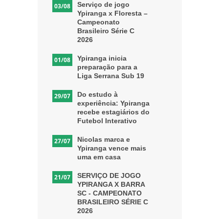
Serviço de jogo
03/08
Ypiranga x Floresta –
Campeonato
Brasileiro Série C
2026
Ypiranga inicia
01/08
preparação para a
Liga Serrana Sub 19
Do estudo à
29/07
experiência: Ypiranga
recebe estagiários do
Futebol Interativo
Nicolas marca e
27/07
Ypiranga vence mais
uma em casa
SERVIÇO DE JOGO
21/07
YPIRANGA X BARRA
SC - CAMPEONATO
BRASILEIRO SÉRIE C
2026