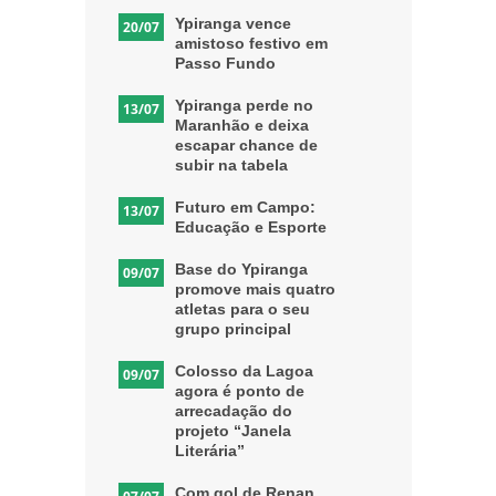
Ypiranga vence
20/07
amistoso festivo em
Passo Fundo
Ypiranga perde no
13/07
Maranhão e deixa
escapar chance de
subir na tabela
Futuro em Campo:
13/07
Educação e Esporte
Base do Ypiranga
09/07
promove mais quatro
atletas para o seu
grupo principal
Colosso da Lagoa
09/07
agora é ponto de
arrecadação do
projeto “Janela
Literária”
Com gol de Renan