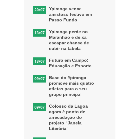
Ypiranga vence
20/07
amistoso festivo em
Passo Fundo
Ypiranga perde no
13/07
Maranhão e deixa
escapar chance de
subir na tabela
Futuro em Campo:
13/07
Educação e Esporte
Base do Ypiranga
09/07
promove mais quatro
atletas para o seu
grupo principal
Colosso da Lagoa
09/07
agora é ponto de
arrecadação do
projeto “Janela
Literária”