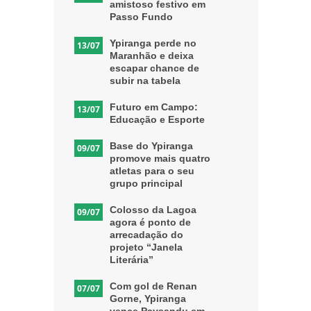
amistoso festivo em
Passo Fundo
Ypiranga perde no
13/07
Maranhão e deixa
escapar chance de
subir na tabela
Futuro em Campo:
13/07
Educação e Esporte
Base do Ypiranga
09/07
promove mais quatro
atletas para o seu
grupo principal
Colosso da Lagoa
09/07
agora é ponto de
arrecadação do
projeto “Janela
Literária”
Com gol de Renan
07/07
Gorne, Ypiranga