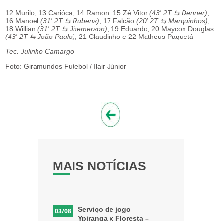
12 Murilo, 13 Carióca, 14 Ramon, 15 Zé Vitor
(43′ 2T ⇆ Denner)
,
16 Manoel
(31′ 2T ⇆ Rubens)
, 17 Falcão
(20′ 2T ⇆ Marquinhos)
,
18 Willian
(31′ 2T ⇆ Jhemerson)
, 19 Eduardo, 20 Maycon Douglas
(43′ 2T ⇆ João Paulo)
, 21 Claudinho e 22 Matheus Paquetá
Tec. Julinho Camargo
Foto: Giramundos Futebol / Ilair Júnior
MAIS NOTÍCIAS
Serviço de jogo
03/08
Ypiranga x Floresta –