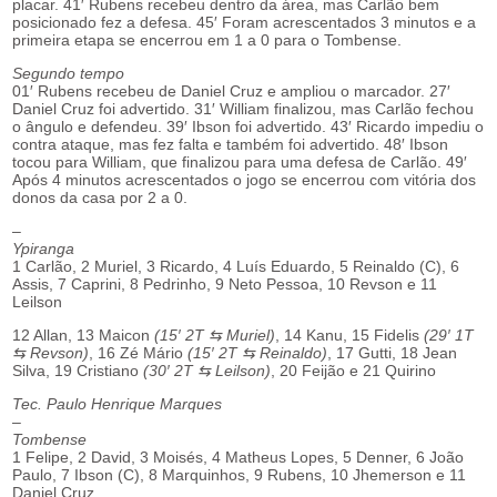
placar. 41′ Rubens recebeu dentro da área, mas Carlão bem
posicionado fez a defesa. 45′ Foram acrescentados 3 minutos e a
primeira etapa se encerrou em 1 a 0 para o Tombense.
Segundo tempo
01′ Rubens recebeu de Daniel Cruz e ampliou o marcador. 27′
Daniel Cruz foi advertido. 31′ William finalizou, mas Carlão fechou
o ângulo e defendeu. 39′ Ibson foi advertido. 43′ Ricardo impediu o
contra ataque, mas fez falta e também foi advertido. 48′ Ibson
tocou para William, que finalizou para uma defesa de Carlão. 49′
Após 4 minutos acrescentados o jogo se encerrou com vitória dos
donos da casa por 2 a 0.
–
Ypiranga
1 Carlão, 2 Muriel, 3 Ricardo, 4 Luís Eduardo, 5 Reinaldo (C), 6
Assis, 7 Caprini, 8 Pedrinho, 9 Neto Pessoa, 10 Revson e 11
Leilson
12 Allan, 13 Maicon
(15′ 2T ⇆ Muriel)
, 14 Kanu, 15 Fidelis
(29′ 1T
⇆ Revson)
, 16 Zé Mário
(15′ 2T ⇆ Reinaldo)
, 17 Gutti, 18 Jean
Silva, 19 Cristiano
(30′ 2T ⇆ Leilson)
, 20 Feijão e 21 Quirino
Tec. Paulo Henrique Marques
–
Tombense
1 Felipe, 2 David, 3 Moisés, 4 Matheus Lopes, 5 Denner, 6 João
Paulo, 7 Ibson (C), 8 Marquinhos, 9 Rubens, 10 Jhemerson e 11
Daniel Cruz