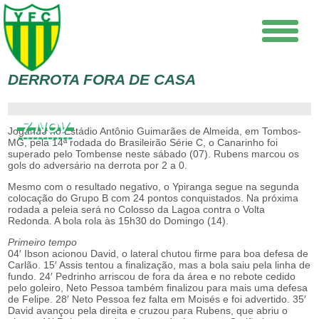
DERROTA FORA DE CASA
7.NOV
Jogando no Estádio Antônio Guimarães de Almeida, em Tombos-
MG, pela 14ª rodada do Brasileirão Série C, o Canarinho foi
superado pelo Tombense neste sábado (07). Rubens marcou os
gols do adversário na derrota por 2 a 0.
Mesmo com o resultado negativo, o Ypiranga segue na segunda
colocação do Grupo B com 24 pontos conquistados. Na próxima
rodada a peleia será no Colosso da Lagoa contra o Volta
Redonda. A bola rola às 15h30 do Domingo (14).
Primeiro tempo
04′ Ibson acionou David, o lateral chutou firme para boa defesa de
Carlão. 15′ Assis tentou a finalização, mas a bola saiu pela linha de
fundo. 24′ Pedrinho arriscou de fora da área e no rebote cedido
pelo goleiro, Neto Pessoa também finalizou para mais uma defesa
de Felipe. 28′ Neto Pessoa fez falta em Moisés e foi advertido. 35′
David avançou pela direita e cruzou para Rubens, que abriu o