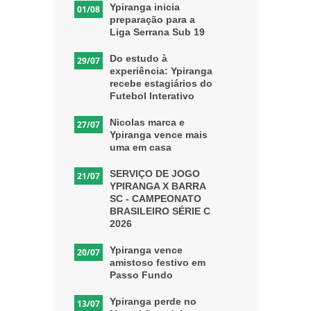
Ypiranga inicia
01/08
preparação para a
Liga Serrana Sub 19
Do estudo à
29/07
experiência: Ypiranga
recebe estagiários do
Futebol Interativo
Nicolas marca e
27/07
Ypiranga vence mais
uma em casa
SERVIÇO DE JOGO
21/07
YPIRANGA X BARRA
SC - CAMPEONATO
BRASILEIRO SÉRIE C
2026
Ypiranga vence
20/07
amistoso festivo em
Passo Fundo
Ypiranga perde no
13/07