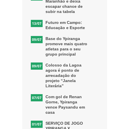
Maranhão e deixa
escapar chance de
subir na tabela
Futuro em Campo:
13/07
Educação e Esporte
Base do Ypiranga
09/07
promove mais quatro
atletas para o seu
grupo principal
Colosso da Lagoa
09/07
agora é ponto de
arrecadação do
projeto “Janela
Literária”
Com gol de Renan
07/07
Gorne, Ypiranga
vence Paysandu em
casa
SERVIÇO DE JOGO
01/07
YPIRANGA X