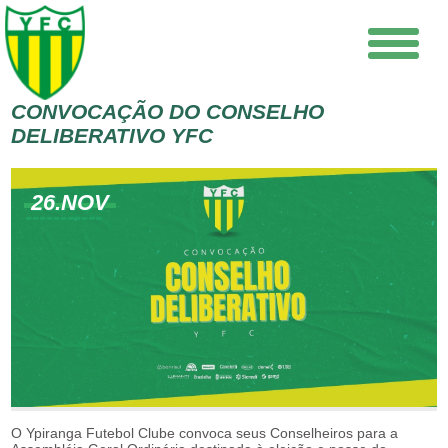
CONVOCAÇÃO DO CONSELHO
DELIBERATIVO YFC
26.NOV
O Ypiranga Futebol Clube convoca seus Conselheiros para a