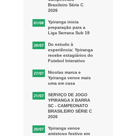
Brasileiro Série C
2026
Ypiranga inicia
01/08
preparação para a
Liga Serrana Sub 19
Do estudo à
29/07
experiência: Ypiranga
recebe estagiários do
Futebol Interativo
Nicolas marca e
27/07
Ypiranga vence mais
uma em casa
SERVIÇO DE JOGO
21/07
YPIRANGA X BARRA
SC - CAMPEONATO
BRASILEIRO SÉRIE C
2026
Ypiranga vence
20/07
amistoso festivo em