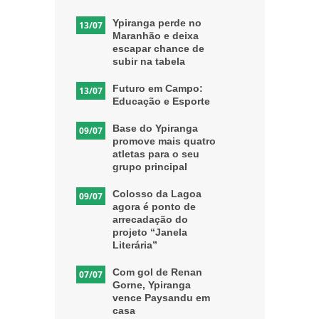
Ypiranga perde no
13/07
Maranhão e deixa
escapar chance de
subir na tabela
Futuro em Campo:
13/07
Educação e Esporte
Base do Ypiranga
09/07
promove mais quatro
atletas para o seu
grupo principal
Colosso da Lagoa
09/07
agora é ponto de
arrecadação do
projeto “Janela
Literária”
Com gol de Renan
07/07
Gorne, Ypiranga
vence Paysandu em
casa