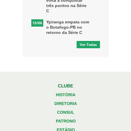
volta a conquistar
três pontos na Série
C
Ypiranga empata com
15/06
o Botafogo-PB no
retorno da Série C
Ver Todas
CLUBE
HISTÓRIA
DIRETORIA
CONSUL
PATRONO
ESTÁDIO