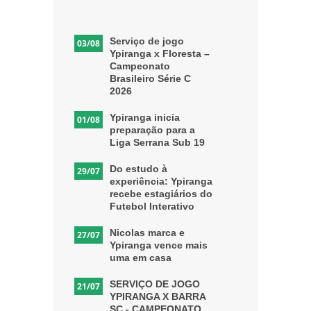
Serviço de jogo
03/08
Ypiranga x Floresta –
Campeonato
Brasileiro Série C
2026
Ypiranga inicia
01/08
preparação para a
Liga Serrana Sub 19
Do estudo à
29/07
experiência: Ypiranga
recebe estagiários do
Futebol Interativo
Nicolas marca e
27/07
Ypiranga vence mais
uma em casa
SERVIÇO DE JOGO
21/07
YPIRANGA X BARRA
SC - CAMPEONATO