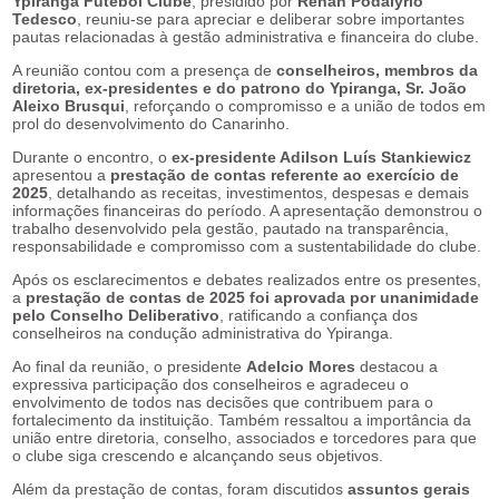
Ypiranga Futebol Clube
, presidido por
Renan Podalyrio
Tedesco
, reuniu-se para apreciar e deliberar sobre importantes
pautas relacionadas à gestão administrativa e financeira do clube.
A reunião contou com a presença de
conselheiros, membros da
diretoria, ex-presidentes e do patrono do Ypiranga, Sr. João
Aleixo Brusqui
, reforçando o compromisso e a união de todos em
prol do desenvolvimento do Canarinho.
Durante o encontro, o
ex-presidente Adilson Luís Stankiewicz
apresentou a
prestação de contas referente ao exercício de
2025
, detalhando as receitas, investimentos, despesas e demais
informações financeiras do período. A apresentação demonstrou o
trabalho desenvolvido pela gestão, pautado na transparência,
responsabilidade e compromisso com a sustentabilidade do clube.
Após os esclarecimentos e debates realizados entre os presentes,
a
prestação de contas de 2025 foi aprovada por unanimidade
pelo Conselho Deliberativo
, ratificando a confiança dos
conselheiros na condução administrativa do Ypiranga.
Ao final da reunião, o presidente
Adelcio Mores
destacou a
expressiva participação dos conselheiros e agradeceu o
envolvimento de todos nas decisões que contribuem para o
fortalecimento da instituição. Também ressaltou a importância da
união entre diretoria, conselho, associados e torcedores para que
o clube siga crescendo e alcançando seus objetivos.
Além da prestação de contas, foram discutidos
assuntos gerais